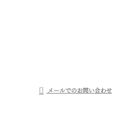
お問い合わせ
お電話でのお問い合わせ
080-6122-9421
受付／9：00～17：00 ※NET関係・広告関係の営業電話固く
お断り
メールでのお問い合わせ